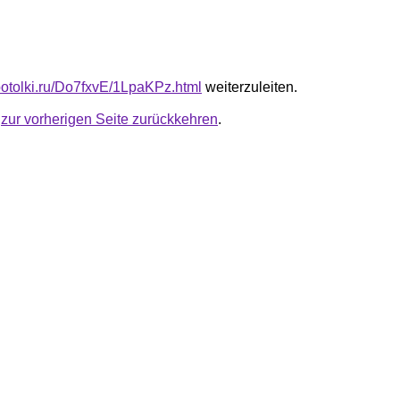
-potolki.ru/Do7fxvE/1LpaKPz.html
weiterzuleiten.
u
zur vorherigen Seite zurückkehren
.