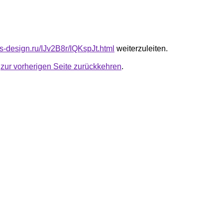
us-design.ru/IJv2B8r/IQKspJt.html
weiterzuleiten.
u
zur vorherigen Seite zurückkehren
.