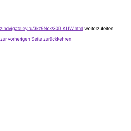
azindvigateley.ru/3kz9Nck/20BiKHW.html
weiterzuleiten.
u
zur vorherigen Seite zurückkehren
.