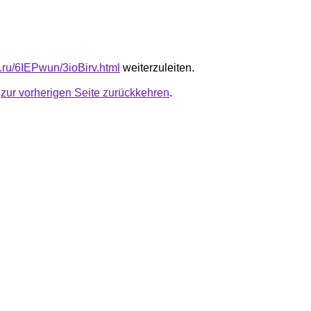
b.ru/6IEPwun/3ioBirv.html
weiterzuleiten.
u
zur vorherigen Seite zurückkehren
.