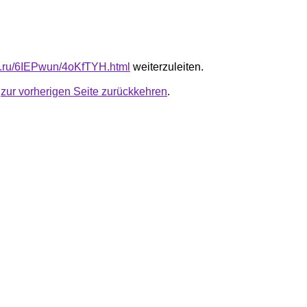
fb.ru/6IEPwun/4oKfTYH.html
weiterzuleiten.
u
zur vorherigen Seite zurückkehren
.