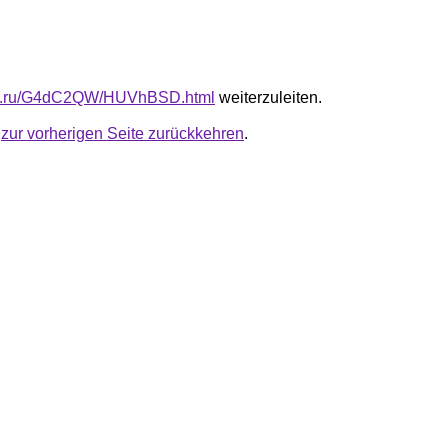
-fb.ru/G4dC2QW/HUVhBSD.html
weiterzuleiten.
u
zur vorherigen Seite zurückkehren
.