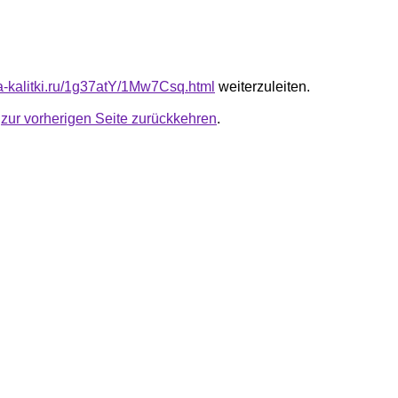
ta-kalitki.ru/1g37atY/1Mw7Csq.html
weiterzuleiten.
u
zur vorherigen Seite zurückkehren
.