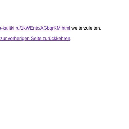
ota-kalitki.ru/1kWEntc/AGbqrKM.html
weiterzuleiten.
u
zur vorherigen Seite zurückkehren
.