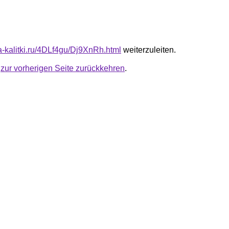
ta-kalitki.ru/4DLf4gu/Dj9XnRh.html
weiterzuleiten.
u
zur vorherigen Seite zurückkehren
.