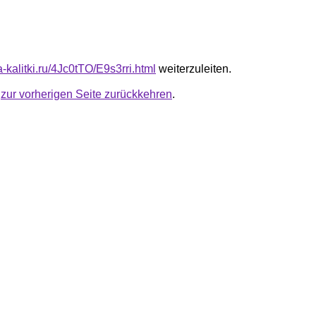
ta-kalitki.ru/4Jc0tTO/E9s3rri.html
weiterzuleiten.
u
zur vorherigen Seite zurückkehren
.