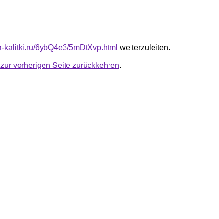
ta-kalitki.ru/6ybQ4e3/5mDtXvp.html
weiterzuleiten.
u
zur vorherigen Seite zurückkehren
.