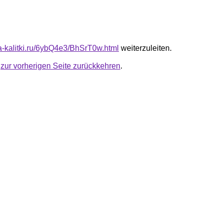
ta-kalitki.ru/6ybQ4e3/BhSrT0w.html
weiterzuleiten.
u
zur vorherigen Seite zurückkehren
.