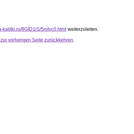
ta-kalitki.ru/8GlD1iS/5rstyc0.html
weiterzuleiten.
u
zur vorherigen Seite zurückkehren
.