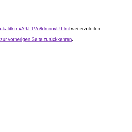
ta-kalitki.ru/A9JrTVn/IdmnovU.html
weiterzuleiten.
u
zur vorherigen Seite zurückkehren
.