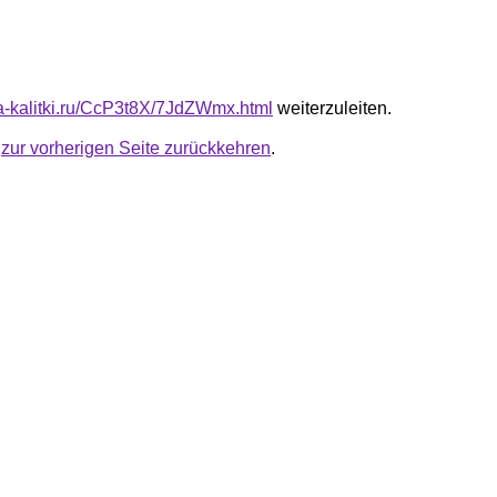
ota-kalitki.ru/CcP3t8X/7JdZWmx.html
weiterzuleiten.
u
zur vorherigen Seite zurückkehren
.