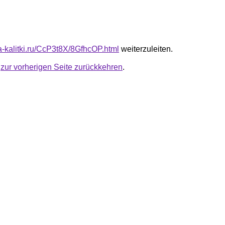
ta-kalitki.ru/CcP3t8X/8GfhcOP.html
weiterzuleiten.
u
zur vorherigen Seite zurückkehren
.