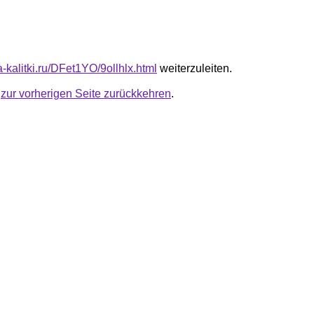
ta-kalitki.ru/DFet1YO/9ollhlx.html
weiterzuleiten.
u
zur vorherigen Seite zurückkehren
.