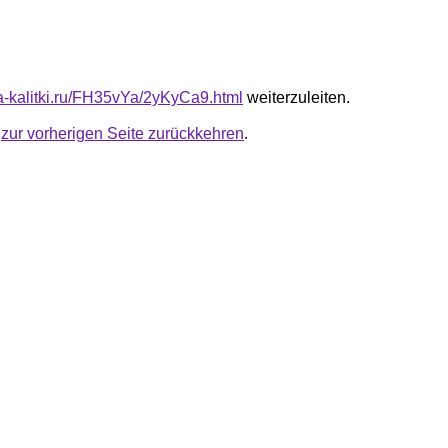
ta-kalitki.ru/FH35vYa/2yKyCa9.html
weiterzuleiten.
u
zur vorherigen Seite zurückkehren
.