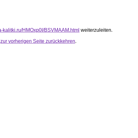
ota-kalitki.ru/HMOxp0I/BSVMAAM.html
weiterzuleiten.
u
zur vorherigen Seite zurückkehren
.