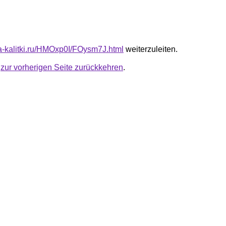
ota-kalitki.ru/HMOxp0I/FOysm7J.html
weiterzuleiten.
u
zur vorherigen Seite zurückkehren
.