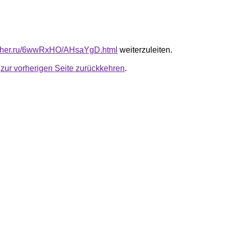
luther.ru/6wwRxHO/AHsaYgD.html
weiterzuleiten.
u
zur vorherigen Seite zurückkehren
.