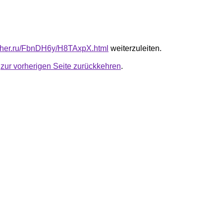
luther.ru/FbnDH6y/H8TAxpX.html
weiterzuleiten.
u
zur vorherigen Seite zurückkehren
.